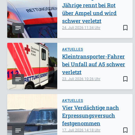
Jährige rennt bei Rot
über Ampel und wird
schwer verletzt
bookmark_border
24. Juli 2026
11:34
AKTUELLES
Kleintransporter-Fahrer
bei Unfall auf A5 schwer
verletzt
bookmark_border
23. Juli 2026
10:26
AKTUELLES
Vier Verdächtige nach
Erpressungsversuch
festgenommen
bookmark_border
17. Juli 2026
14:18