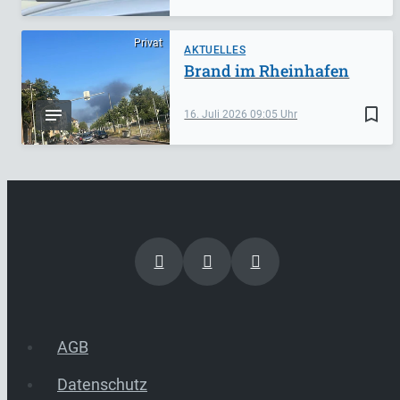
Privat
AKTUELLES
Brand im Rheinhafen
bookmark_border
16. Juli 2026
09:05
AGB
Datenschutz