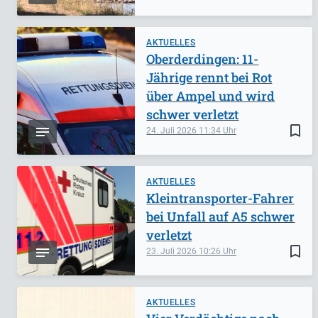
AKTUELLES
Oberderdingen: 11-
Jährige rennt bei Rot
über Ampel und wird
schwer verletzt
bookmark_border
24. Juli 2026
11:34
AKTUELLES
Kleintransporter-Fahrer
bei Unfall auf A5 schwer
verletzt
bookmark_border
23. Juli 2026
10:26
AKTUELLES