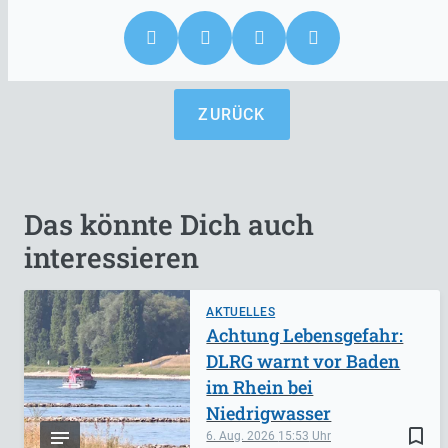
ZURÜCK
Das könnte Dich auch
interessieren
AKTUELLES
Achtung Lebensgefahr:
DLRG warnt vor Baden
im Rhein bei
Niedrigwasser
bookmark_border
6. Aug. 2026
15:53