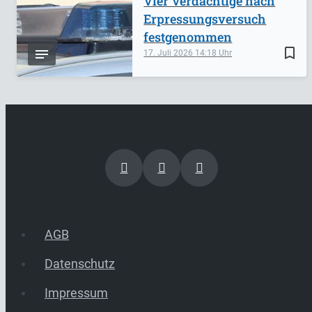
Vier Verdächtige nach
Erpressungsversuch
festgenommen
bookmark_border
17. Juli 2026
14:18
AGB
Datenschutz
Impressum