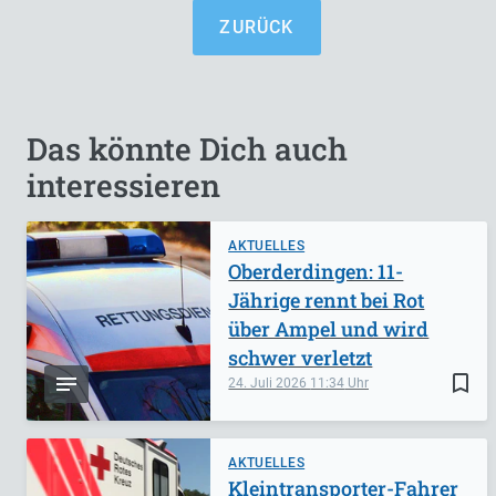
ZURÜCK
Das könnte Dich auch
interessieren
AKTUELLES
Oberderdingen: 11-
Jährige rennt bei Rot
über Ampel und wird
schwer verletzt
bookmark_border
24. Juli 2026
11:34
AKTUELLES
Kleintransporter-Fahrer