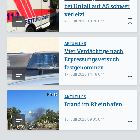
bei Unfall auf A5 schwer
verletzt
bookmark_border
23. Juli 2026
10:26
AKTUELLES
Vier Verdächtige nach
Erpressungsversuch
festgenommen
bookmark_border
17. Juli 2026
14:18
Privat
AKTUELLES
Brand im Rheinhafen
bookmark_border
16. Juli 2026
09:05