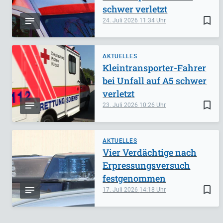
schwer verletzt
bookmark_border
24. Juli 2026
11:34
AKTUELLES
Kleintransporter-Fahrer
bei Unfall auf A5 schwer
verletzt
bookmark_border
23. Juli 2026
10:26
AKTUELLES
Vier Verdächtige nach
Erpressungsversuch
festgenommen
bookmark_border
17. Juli 2026
14:18