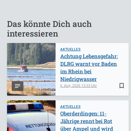
Das könnte Dich auch
interessieren
AKTUELLES
Achtung Lebensgefahr:
DLRG warnt vor Baden
im Rhein bei
Niedrigwasser
bookmark_border
6. Aug. 2026
15:53
AKTUELLES
Oberderdingen: 11-
Jährige rennt bei Rot
über Ampel und wird