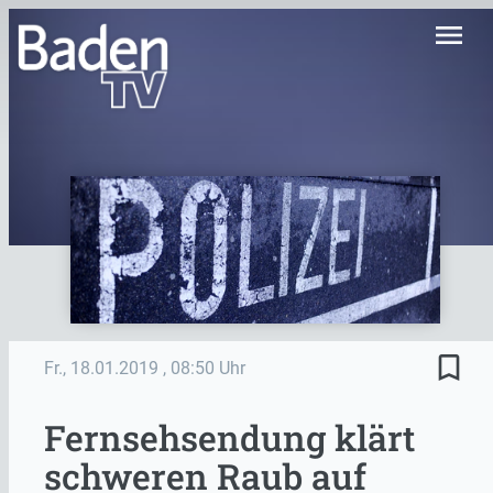
menu
bookmark_border
Fr., 18.01.2019
, 08:50 Uhr
Fernsehsendung klärt
schweren Raub auf