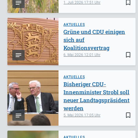
bookmark_border
1. Juli 2026
17:51
AKTUELLES
Grüne und CDU einigen
sich auf
Koalitionsvertrag
bookmark_border
6. Mai 2026
12:01
AKTUELLES
Bisheriger CDU-
Innenminister Strobl soll
neuer Landtagspräsident
werden
bookmark_border
5. Mai 2026
17:05
AKTUELLES