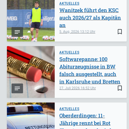
AKTUELLES
Wanitzek führt den KSC
auch 2026/27 als Kapitän
an
bookmark_border
5. Aug. 2026
13:12
AKTUELLES
Softwarepanne: 100
Abiturzeugnisse in BW
falsch ausgestellt, auch
in Karlsruhe und Bretten
bookmark_border
27. Juli 2026
16:52
AKTUELLES
Oberderdingen: 11-
Jährige rennt bei Rot