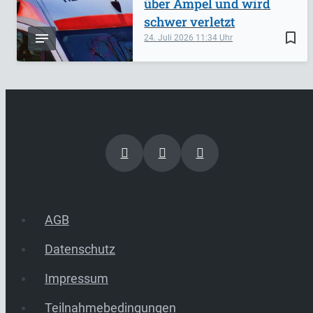
über Ampel und wird
schwer verletzt
bookmark_border
24. Juli 2026
11:34
AGB
Datenschutz
Impressum
Teilnahmebedingungen