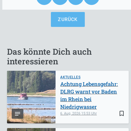
ZURÜCK
Das könnte Dich auch
interessieren
AKTUELLES
Achtung Lebensgefahr:
DLRG warnt vor Baden
im Rhein bei
Niedrigwasser
bookmark_border
6. Aug. 2026
15:53