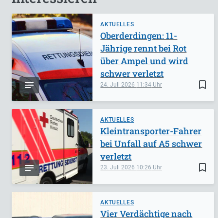
AKTUELLES
Oberderdingen: 11-
Jährige rennt bei Rot
über Ampel und wird
schwer verletzt
bookmark_border
24. Juli 2026
11:34
AKTUELLES
Kleintransporter-Fahrer
bei Unfall auf A5 schwer
verletzt
bookmark_border
23. Juli 2026
10:26
AKTUELLES
Vier Verdächtige nach