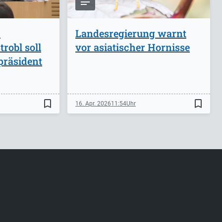
-
Landesregierung warnt
robl soll
vor asiatischer Hornisse
präsident
bookmark_border
bookmark_border
16. Apr. 2026
11:54