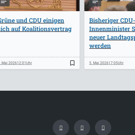
Grüne und CDU einigen
Bisheriger CDU
sich auf Koalitionsvertrag
Innenminister St
neuer Landtags
werden
bookmark_border
. Mai 2026
12:01
5. Mai 2026
17:05