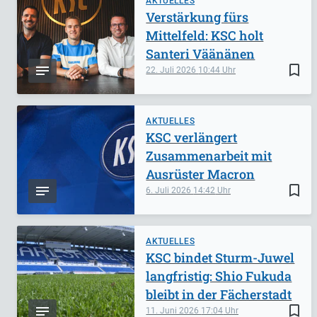
AKTUELLES
Verstärkung fürs
Mittelfeld: KSC holt
Santeri Väänänen
bookmark_border
22. Juli 2026
10:44
AKTUELLES
KSC verlängert
Zusammenarbeit mit
Ausrüster Macron
bookmark_border
6. Juli 2026
14:42
AKTUELLES
KSC bindet Sturm-Juwel
langfristig: Shio Fukuda
bleibt in der Fächerstadt
bookmark_border
11. Juni 2026
17:04