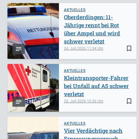
AKTUELLES
Oberderdingen: 11-
Jährige rennt bei Rot
über Ampel und wird
schwer verletzt
bookmark_border
24. Juli 2026
11:34
AKTUELLES
Kleintransporter-Fahrer
bei Unfall auf A5 schwer
verletzt
bookmark_border
23. Juli 2026
10:26
AKTUELLES
Vier Verdächtige nach
Erpressungsversuch