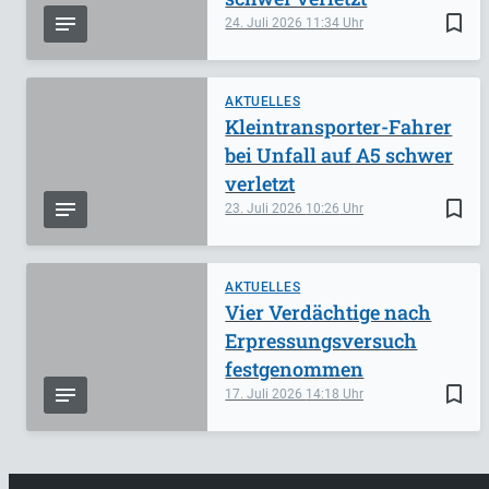
bookmark_border
24. Juli 2026
11:34
AKTUELLES
Kleintransporter-Fahrer
bei Unfall auf A5 schwer
verletzt
bookmark_border
23. Juli 2026
10:26
AKTUELLES
Vier Verdächtige nach
Erpressungsversuch
festgenommen
bookmark_border
17. Juli 2026
14:18