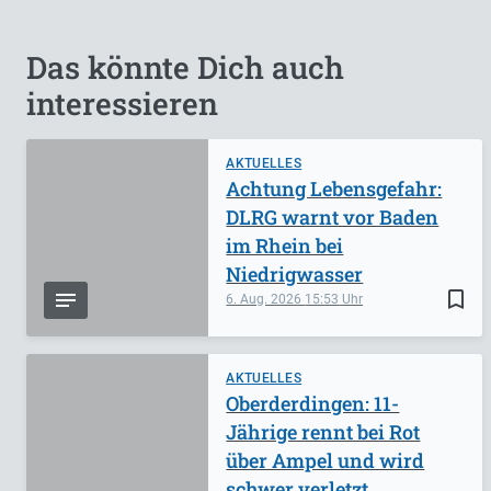
Das könnte Dich auch
interessieren
AKTUELLES
Achtung Lebensgefahr:
DLRG warnt vor Baden
im Rhein bei
Niedrigwasser
bookmark_border
6. Aug. 2026
15:53
AKTUELLES
Oberderdingen: 11-
Jährige rennt bei Rot
über Ampel und wird
schwer verletzt