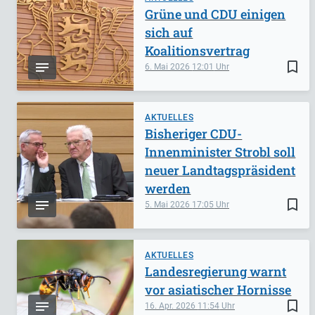
Grüne und CDU einigen
sich auf
Koalitionsvertrag
bookmark_border
6. Mai 2026
12:01
AKTUELLES
Bisheriger CDU-
Innenminister Strobl soll
neuer Landtagspräsident
werden
bookmark_border
5. Mai 2026
17:05
AKTUELLES
Landesregierung warnt
vor asiatischer Hornisse
bookmark_border
16. Apr. 2026
11:54