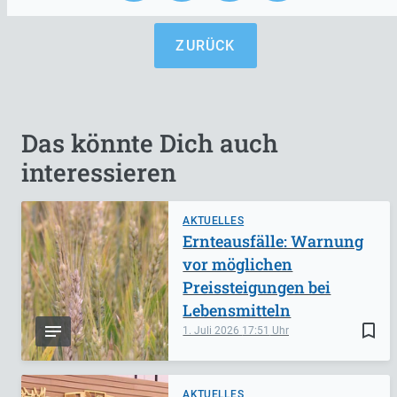
ZURÜCK
Das könnte Dich auch
interessieren
AKTUELLES
Ernteausfälle: Warnung
vor möglichen
Preissteigungen bei
Lebensmitteln
bookmark_border
1. Juli 2026
17:51
AKTUELLES