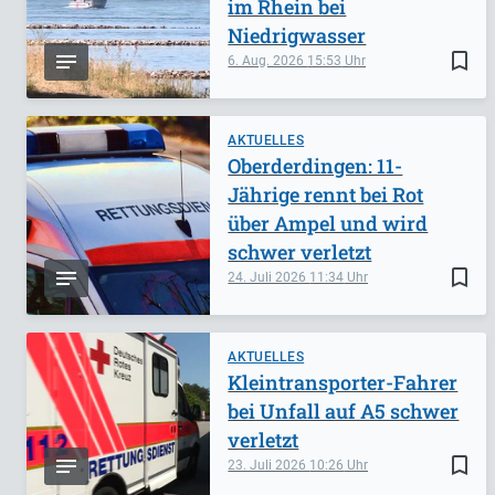
im Rhein bei
Niedrigwasser
bookmark_border
6. Aug. 2026
15:53
AKTUELLES
Oberderdingen: 11-
Jährige rennt bei Rot
über Ampel und wird
schwer verletzt
bookmark_border
24. Juli 2026
11:34
AKTUELLES
Kleintransporter-Fahrer
bei Unfall auf A5 schwer
verletzt
bookmark_border
23. Juli 2026
10:26