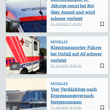
Jährige rennt bei Rot
über Ampel und wird
schwer verletzt
bookmark_border
24. Juli 2026
11:34
AKTUELLES
Kleintransporter-Fahrer
bei Unfall auf A5 schwer
verletzt
bookmark_border
23. Juli 2026
10:26
AKTUELLES
Vier Verdächtige nach
Erpressungsversuch
festgenommen
bookmark_border
17. Juli 2026
14:18