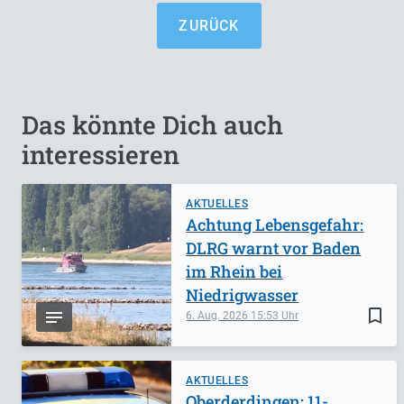
ZURÜCK
Das könnte Dich auch
interessieren
AKTUELLES
Achtung Lebensgefahr:
DLRG warnt vor Baden
im Rhein bei
Niedrigwasser
bookmark_border
6. Aug. 2026
15:53
AKTUELLES
Oberderdingen: 11-