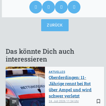
ZURÜCK
Das könnte Dich auch
interessieren
AKTUELLES
Oberderdingen: 11-
Jährige rennt bei Rot
über Ampel und wird
schwer verletzt
bookmark_border
24. Juli 2026
11:34