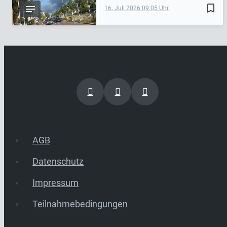
bookmark_border
16. Juli 2026
09:05
AGB
Datenschutz
Impressum
Teilnahmebedingungen