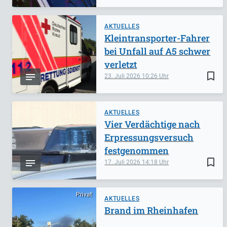
AKTUELLES
Kleintransporter-Fahrer
bei Unfall auf A5 schwer
verletzt
bookmark_border
23. Juli 2026
10:26
AKTUELLES
Vier Verdächtige nach
Erpressungsversuch
festgenommen
bookmark_border
17. Juli 2026
14:18
Privat
AKTUELLES
Brand im Rheinhafen