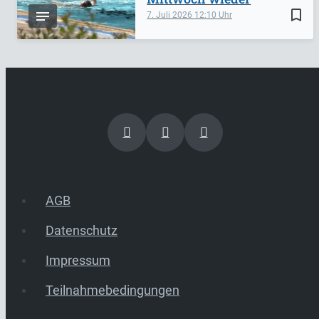
bookmark_border
7. Juli 2026
12:10
AGB
Datenschutz
Impressum
Teilnahmebedingungen