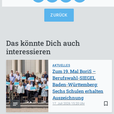
ZURÜCK
Das könnte Dich auch
interessieren
AKTUELLES
Zum 19. Mal BoriS –
Berufswahl-SIEGEL
Baden-Württemberg:
Sechs Schulen erhalten
Auszeichnung
bookmark_border
17. Juli 2026
15:20