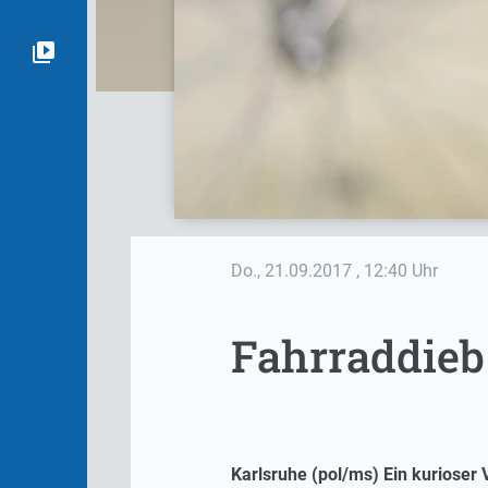
Do., 21.09.2017
, 12:40 Uhr
Fahrraddieb
Karlsruhe (pol/ms) Ein kurioser 