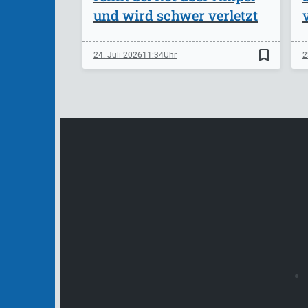
und wird schwer verletzt
bookmark_border
24. Juli 2026
11:34
2