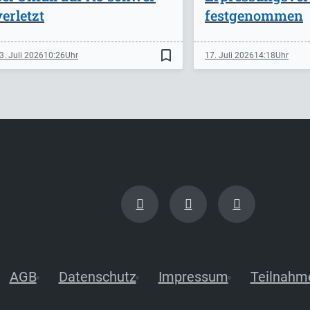
verletzt
festgenommen
bookmark_border
3. Juli 2026
10:26
17. Juli 2026
14:18
AGB
Datenschutz
Impressum
Teilnahm