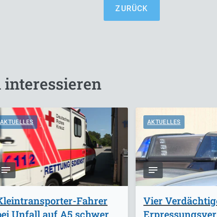
ZURÜCK
 interessieren
AKTUELLES
AKTUELLES
Kleintransporter-Fahrer
Vier Verdächti
bei Unfall auf A5 schwer
Erpressungsve