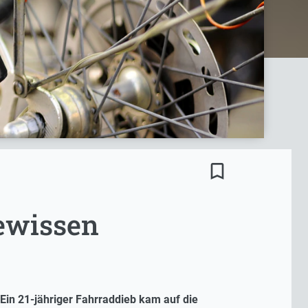
bookmark_border
ewissen
 Ein 21-jähriger Fahrraddieb kam auf die