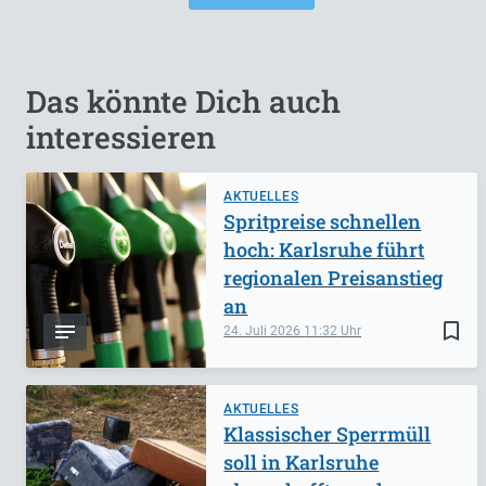
Das könnte Dich auch
interessieren
AKTUELLES
Spritpreise schnellen
hoch: Karlsruhe führt
regionalen Preisanstieg
an
bookmark_border
24. Juli 2026
11:32
AKTUELLES
Klassischer Sperrmüll
soll in Karlsruhe