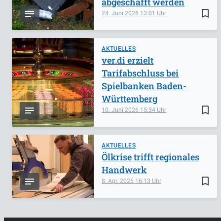
abgeschafft werden
bookmark_border
24. Juni 2026
13:01
AKTUELLES
ver.di erzielt
Tarifabschluss bei
Spielbanken Baden-
Württemberg
bookmark_border
10. Juni 2026
15:34
AKTUELLES
Ölkrise trifft regionales
Handwerk
bookmark_border
8. Apr. 2026
16:13