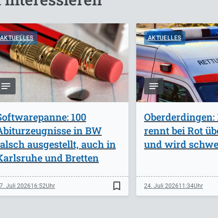
AKTUELLES
AKTUELLES
Softwarepanne: 100
Oberderdingen: 
Abiturzeugnisse in BW
rennt bei Rot ü
falsch ausgestellt, auch in
und wird schwer
Karlsruhe und Bretten
bookmark_border
7. Juli 2026
16:52
24. Juli 2026
11:34