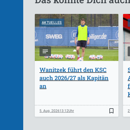
AKTUELLES
Wanitzek führt den KSC
auch 2026/27 als Kapitän
an
bookmark_border
5. Aug. 2026
13:12
2