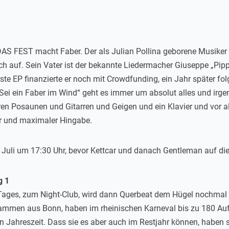
DAS FEST macht Faber. Der als Julian Pollina geborene Musiker u
 auf. Sein Vater ist der bekannte Liedermacher Giuseppe „Pipp
ste EP finanzierte er noch mit Crowdfunding, ein Jahr später f
i ein Faber im Wind“ geht es immer um absolut alles und irge
ören Posaunen und Gitarren und Geigen und ein Klavier und vor a
or und maximaler Hingabe.
 19. Juli um 17:30 Uhr, bevor Kettcar und danach Gentleman auf 
g 1
ges, zum Night-Club, wird dann Querbeat dem Hügel nochmal krä
tammen aus Bonn, haben im rheinischen Karneval bis zu 180 Auftr
en Jahreszeit. Dass sie es aber auch im Restjahr können, haben 