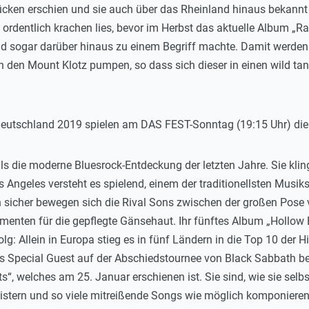
ücken erschien und sie auch über das Rheinland hinaus bekan
t ordentlich krachen lies, bevor im Herbst das aktuelle Album „
nd sogar darüber hinaus zu einem Begriff machte. Damit werde
in den Mount Klotz pumpen, so dass sich dieser in einen wild ta
in Deutschland 2019 spielen am DAS FEST-Sonntag (19:15 Uhr) di
als die moderne Bluesrock-Entdeckung der letzten Jahre. Sie kl
s Angeles versteht es spielend, einem der traditionellsten Musik
sicher bewegen sich die Rival Sons zwischen der großen Pose 
omenten für die gepflegte Gänsehaut. Ihr fünftes Album „Hollow 
lg: Allein in Europa stieg es in fünf Ländern in die Top 10 der 
Special Guest auf der Abschiedstournee von Black Sabbath beg
, welches am 25. Januar erschienen ist. Sie sind, wie sie selbst 
stern und so viele mitreißende Songs wie möglich komponieren. D