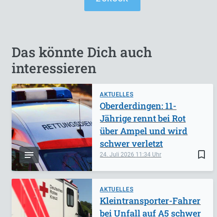
Das könnte Dich auch
interessieren
AKTUELLES
Oberderdingen: 11-
Jährige rennt bei Rot
über Ampel und wird
schwer verletzt
bookmark_border
24. Juli 2026
11:34
AKTUELLES
Kleintransporter-Fahrer
bei Unfall auf A5 schwer