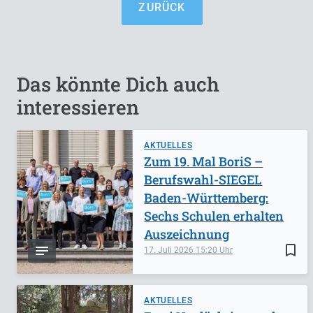
ZURÜCK
Das könnte Dich auch
interessieren
AKTUELLES
Zum 19. Mal BoriS –
Berufswahl-SIEGEL
Baden-Württemberg:
Sechs Schulen erhalten
Auszeichnung
bookmark_border
17. Juli 2026
15:20
AKTUELLES