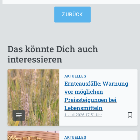
ZURÜCK
Das könnte Dich auch
interessieren
AKTUELLES
Ernteausfälle: Warnung
vor möglichen
Preissteigungen bei
Lebensmitteln
bookmark_border
1. Juli 2026
17:51
AKTUELLES