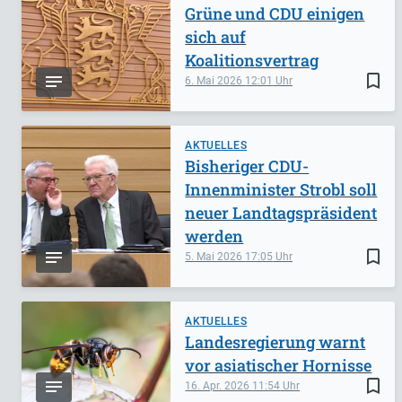
Grüne und CDU einigen
sich auf
Koalitionsvertrag
bookmark_border
6. Mai 2026
12:01
AKTUELLES
Bisheriger CDU-
Innenminister Strobl soll
neuer Landtagspräsident
werden
bookmark_border
5. Mai 2026
17:05
AKTUELLES
Landesregierung warnt
vor asiatischer Hornisse
bookmark_border
16. Apr. 2026
11:54