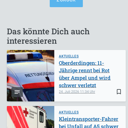
Das könnte Dich auch
interessieren
AKTUELLES
Oberderdingen: 11-
Jährige rennt bei Rot
über Ampel und wird
schwer verletzt
bookmark_border
24. Juli 2026
11:34
AKTUELLES
Kleintransporter-Fahrer
bei Unfall auf A5 schwer