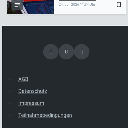
bookmark_border
24. Juli 2026
11:34
AGB
Datenschutz
Impressum
Teilnahmebedingungen