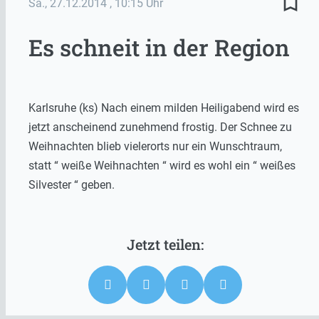
bookmark_border
Sa., 27.12.2014
, 10:15 Uhr
Es schneit in der Region
Karlsruhe (ks) Nach einem milden Heiligabend wird es
jetzt anscheinend zunehmend frostig. Der Schnee zu
Weihnachten blieb vielerorts nur ein Wunschtraum,
statt “ weiße Weihnachten “ wird es wohl ein “ weißes
Silvester “ geben.