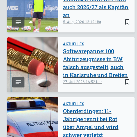
auch 2026/27 als Kapitän
an
bookmark_border
5. Aug. 2026
13:12
AKTUELLES
Softwarepanne: 100
Abiturzeugnisse in BW
falsch ausgestellt, auch
in Karlsruhe und Bretten
bookmark_border
27. Juli 2026
16:52
AKTUELLES
Oberderdingen: 11-
Jährige rennt bei Rot
über Ampel und wird
schwer verletzt