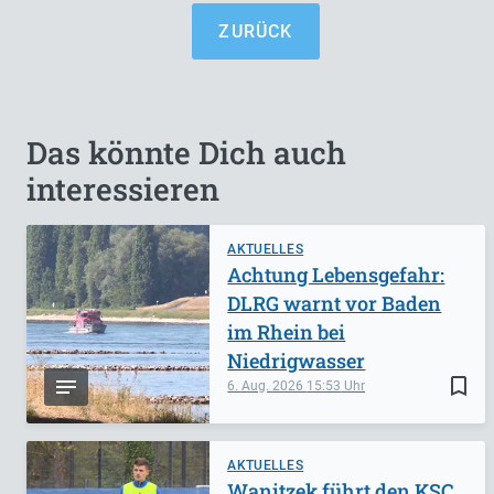
ZURÜCK
Das könnte Dich auch
interessieren
AKTUELLES
Achtung Lebensgefahr:
DLRG warnt vor Baden
im Rhein bei
Niedrigwasser
bookmark_border
6. Aug. 2026
15:53
AKTUELLES
Wanitzek führt den KSC