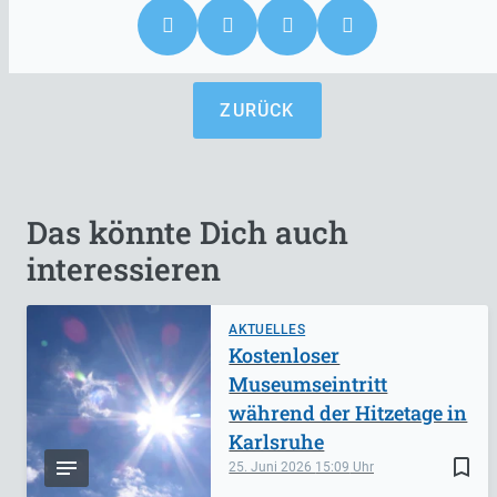
ZURÜCK
Das könnte Dich auch
interessieren
AKTUELLES
Kostenloser
Museumseintritt
während der Hitzetage in
Karlsruhe
bookmark_border
25. Juni 2026
15:09