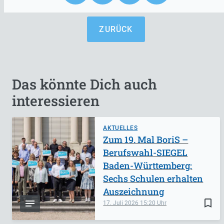
ZURÜCK
Das könnte Dich auch
interessieren
AKTUELLES
Zum 19. Mal BoriS –
Berufswahl-SIEGEL
Baden-Württemberg:
Sechs Schulen erhalten
Auszeichnung
bookmark_border
17. Juli 2026
15:20