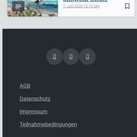
bookmark_border
7. Juli 2026
12:10
AGB
Datenschutz
Impressum
Teilnahmebedingungen