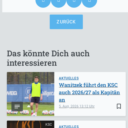
ZURÜCK
Das könnte Dich auch
interessieren
AKTUELLES
Wanitzek führt den KSC
auch 2026/27 als Kapitän
an
bookmark_border
5. Aug. 2026
13:12
KSC
AKTUELLES