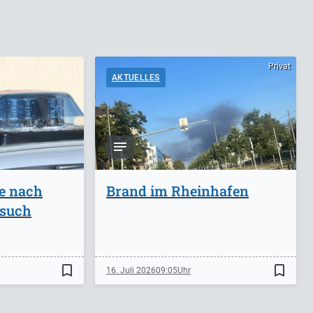
Privat
AKTUELLES
ge nach
Brand im Rheinhafen
rsuch
bookmark_border
bookmark_border
16. Juli 2026
09:05