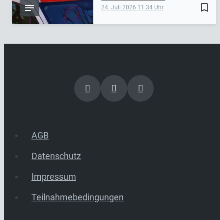
bookmark_border
24. Juli 2026
11:34
AGB
Datenschutz
Impressum
Teilnahmebedingungen