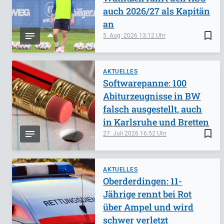
auch 2026/27 als Kapitän
an
bookmark_border
5. Aug. 2026
13:12
AKTUELLES
Softwarepanne: 100
Abiturzeugnisse in BW
falsch ausgestellt, auch
in Karlsruhe und Bretten
bookmark_border
27. Juli 2026
16:52
AKTUELLES
Oberderdingen: 11-
Jährige rennt bei Rot
über Ampel und wird
schwer verletzt