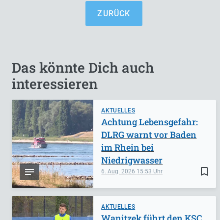
ZURÜCK
Das könnte Dich auch
interessieren
AKTUELLES
Achtung Lebensgefahr:
DLRG warnt vor Baden
im Rhein bei
Niedrigwasser
bookmark_border
6. Aug. 2026
15:53
AKTUELLES
Wanitzek führt den KSC