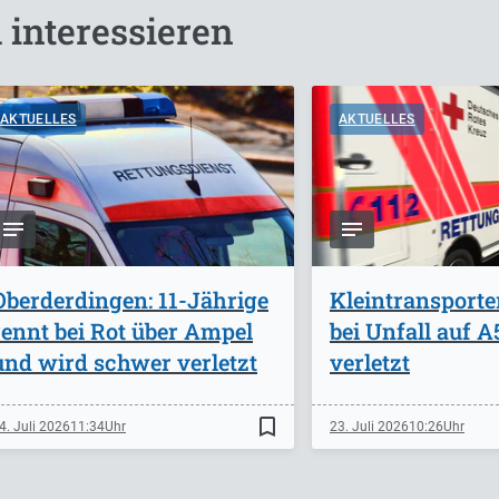
 interessieren
AKTUELLES
AKTUELLES
Oberderdingen: 11-Jährige
Kleintransporte
rennt bei Rot über Ampel
bei Unfall auf 
und wird schwer verletzt
verletzt
bookmark_border
4. Juli 2026
11:34
23. Juli 2026
10:26