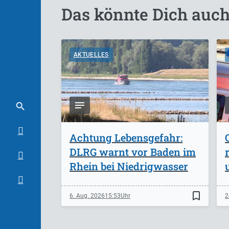
Das könnte Dich auch
AKTUELLES
Achtung Lebensgefahr:
DLRG warnt vor Baden im
Rhein bei Niedrigwasser
bookmark_border
6. Aug. 2026
15:53
2