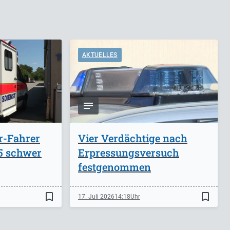
AKTUELLES
r-Fahrer
Vier Verdächtige nach
A5 schwer
Erpressungsversuch
festgenommen
bookmark_border
bookmark_border
17. Juli 2026
14:18