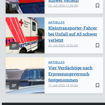
schwer verletzt
bookmark_border
24. Juli 2026
11:34
AKTUELLES
Kleintransporter-Fahrer
bei Unfall auf A5 schwer
verletzt
bookmark_border
23. Juli 2026
10:26
AKTUELLES
Vier Verdächtige nach
Erpressungsversuch
festgenommen
bookmark_border
17. Juli 2026
14:18