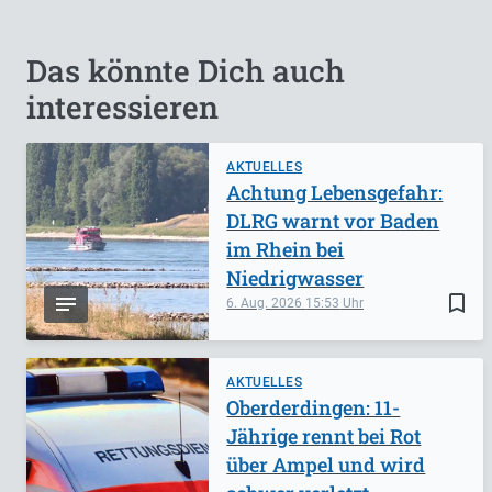
Das könnte Dich auch
interessieren
AKTUELLES
Achtung Lebensgefahr:
DLRG warnt vor Baden
im Rhein bei
Niedrigwasser
bookmark_border
6. Aug. 2026
15:53
AKTUELLES
Oberderdingen: 11-
Jährige rennt bei Rot
über Ampel und wird