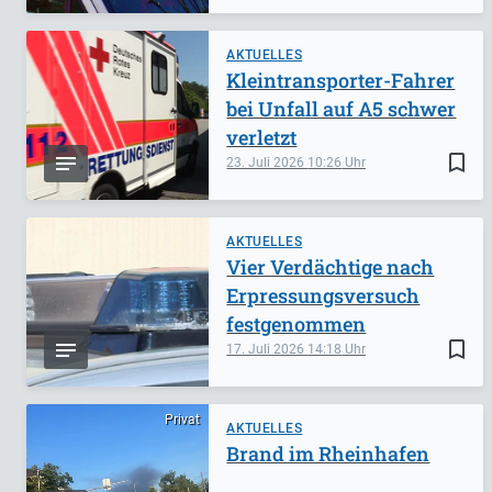
AKTUELLES
Kleintransporter-Fahrer
bei Unfall auf A5 schwer
verletzt
bookmark_border
23. Juli 2026
10:26
AKTUELLES
Vier Verdächtige nach
Erpressungsversuch
festgenommen
bookmark_border
17. Juli 2026
14:18
Privat
AKTUELLES
Brand im Rheinhafen