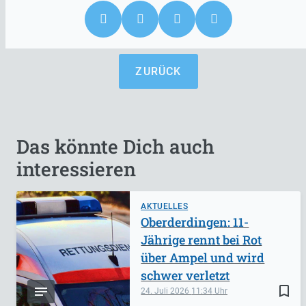
ZURÜCK
Das könnte Dich auch
interessieren
AKTUELLES
Oberderdingen: 11-
Jährige rennt bei Rot
über Ampel und wird
schwer verletzt
bookmark_border
24. Juli 2026
11:34