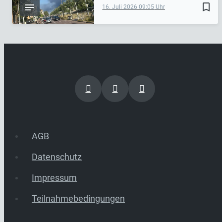
bookmark_border
16. Juli 2026
09:05
AGB
Datenschutz
Impressum
Teilnahmebedingungen