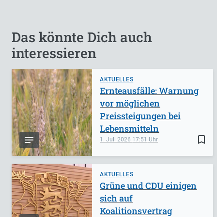
Das könnte Dich auch
interessieren
AKTUELLES
Ernteausfälle: Warnung
vor möglichen
Preissteigungen bei
Lebensmitteln
bookmark_border
1. Juli 2026
17:51
AKTUELLES
Grüne und CDU einigen
sich auf
Koalitionsvertrag