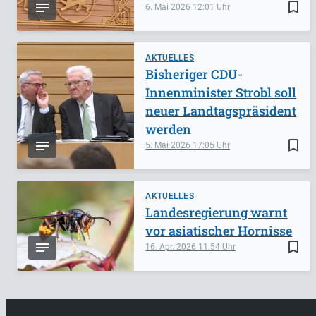
bookmark_border
6. Mai 2026
12:01
AKTUELLES
Bisheriger CDU-
Innenminister Strobl soll
neuer Landtagspräsident
werden
bookmark_border
5. Mai 2026
17:05
AKTUELLES
Landesregierung warnt
vor asiatischer Hornisse
bookmark_border
16. Apr. 2026
11:54