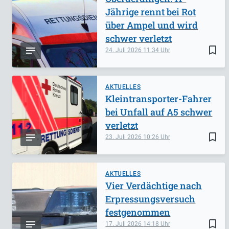
Jährige rennt bei Rot
über Ampel und wird
schwer verletzt
bookmark_border
24. Juli 2026
11:34
AKTUELLES
Kleintransporter-Fahrer
bei Unfall auf A5 schwer
verletzt
bookmark_border
23. Juli 2026
10:26
AKTUELLES
Vier Verdächtige nach
Erpressungsversuch
festgenommen
bookmark_border
17. Juli 2026
14:18