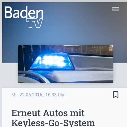
menu
bookmark_border
Mi., 22.06.2016
, 16:33 Uhr
Erneut Autos mit
Keyless-Go-System