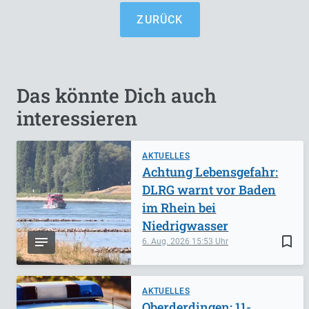
ZURÜCK
Das könnte Dich auch
interessieren
AKTUELLES
Achtung Lebensgefahr:
DLRG warnt vor Baden
im Rhein bei
Niedrigwasser
bookmark_border
6. Aug. 2026
15:53
AKTUELLES
Oberderdingen: 11-