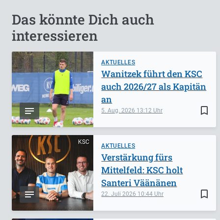
Das könnte Dich auch
interessieren
AKTUELLES
Wanitzek führt den KSC
auch 2026/27 als Kapitän
an
bookmark_border
5. Aug. 2026
13:12
KSC
AKTUELLES
Verstärkung fürs
Mittelfeld: KSC holt
Santeri Väänänen
bookmark_border
22. Juli 2026
10:44