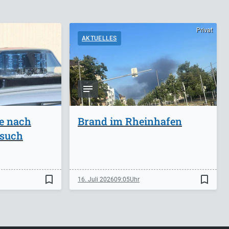
Privat
AKTUELLES
ge nach
Brand im Rheinhafen
rsuch
bookmark_border
bookmark_border
16. Juli 2026
09:05