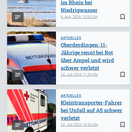
im Rhein bei
Niedrigwasser
bookmark_border
6. Aug. 2026
15:53
AKTUELLES
Oberderdingen: 11-
Jährige rennt bei Rot
über Ampel und wird
schwer verletzt
bookmark_border
24. Juli 2026
11:34
AKTUELLES
Kleintransporter-Fahrer
bei Unfall auf A5 schwer
verletzt
bookmark_border
23. Juli 2026
10:26