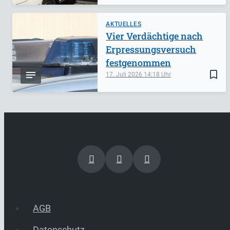
AKTUELLES
Vier Verdächtige nach
Erpressungsversuch
festgenommen
bookmark_border
17. Juli 2026
14:18
AGB
Datenschutz