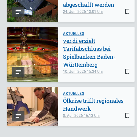
abgeschafft werden
bookmark_border
24. Juni 2026
13:01
AKTUELLES
ver.di erzielt
Tarifabschluss bei
Spielbanken Baden-
Württemberg
bookmark_border
10. Juni 2026
15:34
AKTUELLES
Ölkrise trifft regionales
Handwerk
bookmark_border
8. Apr. 2026
16:13