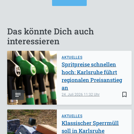
Das könnte Dich auch
interessieren
AKTUELLES
Spritpreise schnellen
hoch: Karlsruhe führt
regionalen Preisanstieg
an
bookmark_border
24. Juli 2026
11:32
AKTUELLES
Klassischer Sperrmüll
soll in Karlsruhe