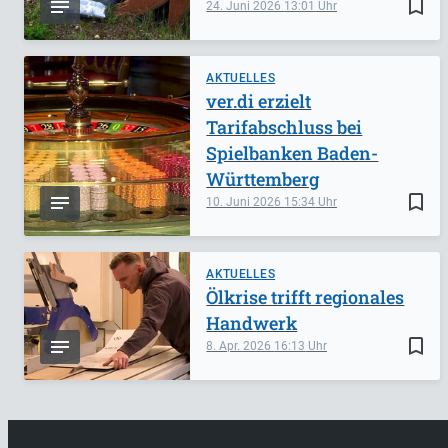
bookmark_border
24. Juni 2026
13:01
AKTUELLES
ver.di erzielt
Tarifabschluss bei
Spielbanken Baden-
Württemberg
bookmark_border
10. Juni 2026
15:34
AKTUELLES
Ölkrise trifft regionales
Handwerk
bookmark_border
8. Apr. 2026
16:13