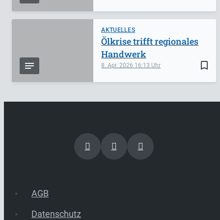
AKTUELLES
Ölkrise trifft regionales
Handwerk
bookmark_border
8. Apr. 2026
16:13
AGB
Datenschutz