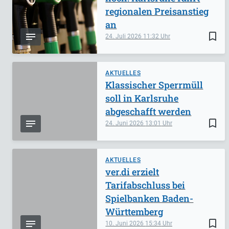
regionalen Preisanstieg
an
bookmark_border
24. Juli 2026
11:32
AKTUELLES
Klassischer Sperrmüll
soll in Karlsruhe
abgeschafft werden
bookmark_border
24. Juni 2026
13:01
AKTUELLES
ver.di erzielt
Tarifabschluss bei
Spielbanken Baden-
Württemberg
bookmark_border
10. Juni 2026
15:34