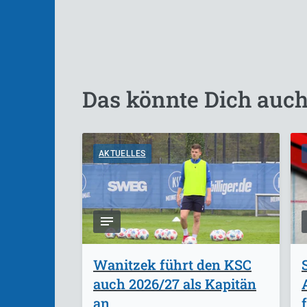
Das könnte Dich auch
AKTUELLES
Wanitzek führt den KSC
auch 2026/27 als Kapitän
an