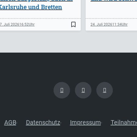
Karlsruhe und Bretten
bookmark_border
7. Juli 2026
16:52
24. Juli 2026
11:34
AGB
Datenschutz
Impressum
Teilnahm