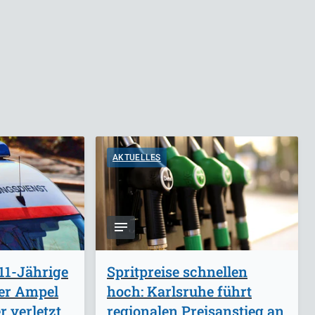
AKTUELLES
11-Jährige
Spritpreise schnellen
ber Ampel
hoch: Karlsruhe führt
 verletzt
regionalen Preisanstieg an