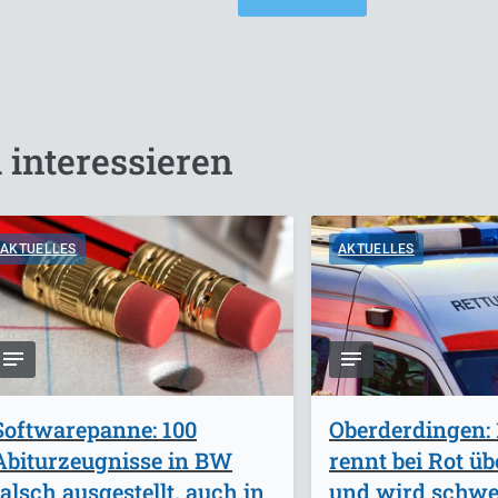
 interessieren
AKTUELLES
AKTUELLES
Softwarepanne: 100
Oberderdingen: 
Abiturzeugnisse in BW
rennt bei Rot ü
falsch ausgestellt, auch in
und wird schwer