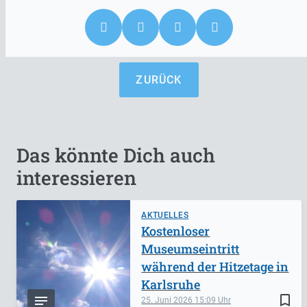
ZURÜCK
Das könnte Dich auch
interessieren
AKTUELLES
Kostenloser
Museumseintritt
während der Hitzetage in
Karlsruhe
bookmark_border
25. Juni 2026
15:09