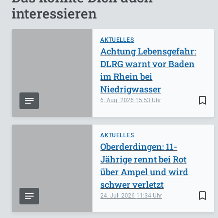
interessieren
AKTUELLES
Achtung Lebensgefahr:
DLRG warnt vor Baden
im Rhein bei
Niedrigwasser
bookmark_border
6. Aug. 2026
15:53
AKTUELLES
Oberderdingen: 11-
Jährige rennt bei Rot
über Ampel und wird
schwer verletzt
bookmark_border
24. Juli 2026
11:34