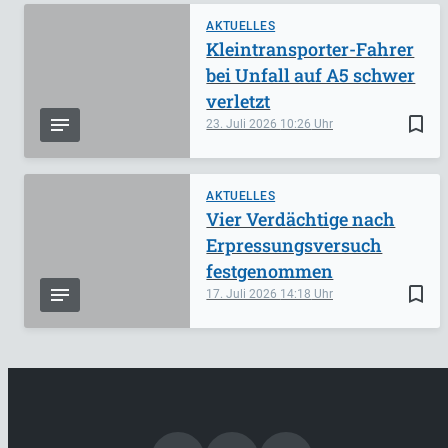
AKTUELLES
Kleintransporter-Fahrer
bei Unfall auf A5 schwer
verletzt
bookmark_border
23. Juli 2026
10:26
AKTUELLES
Vier Verdächtige nach
Erpressungsversuch
festgenommen
bookmark_border
17. Juli 2026
14:18