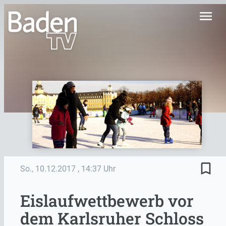
menu
bookmark_border
So., 10.12.2017
, 14:37 Uhr
Eislaufwettbewerb vor
dem Karlsruher Schloss