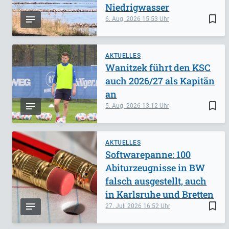
Niedrigwasser
bookmark_border
6. Aug. 2026
15:53
AKTUELLES
Wanitzek führt den KSC
auch 2026/27 als Kapitän
an
bookmark_border
5. Aug. 2026
13:12
AKTUELLES
Softwarepanne: 100
Abiturzeugnisse in BW
falsch ausgestellt, auch
in Karlsruhe und Bretten
bookmark_border
27. Juli 2026
16:52