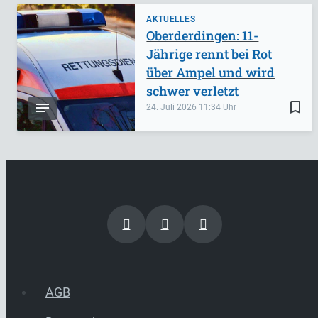
AKTUELLES
Oberderdingen: 11-
Jährige rennt bei Rot
über Ampel und wird
schwer verletzt
bookmark_border
24. Juli 2026
11:34
AGB