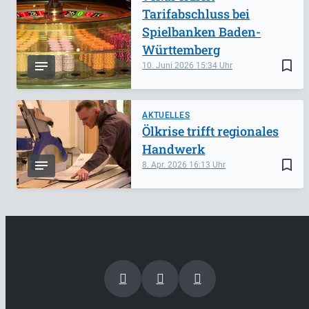
Tarifabschluss bei
Spielbanken Baden-
Württemberg
bookmark_border
10. Juni 2026
15:34
AKTUELLES
Ölkrise trifft regionales
Handwerk
bookmark_border
8. Apr. 2026
16:13