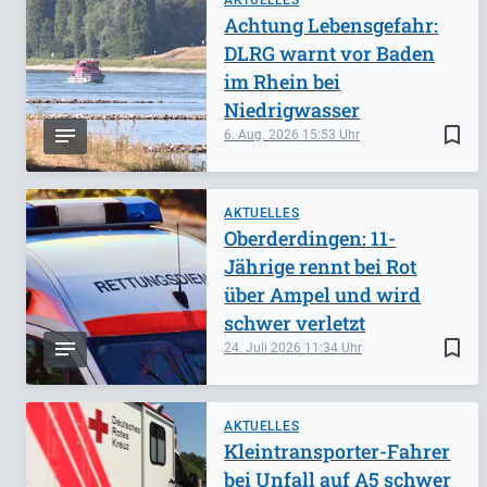
AKTUELLES
Achtung Lebensgefahr:
DLRG warnt vor Baden
im Rhein bei
Niedrigwasser
bookmark_border
6. Aug. 2026
15:53
AKTUELLES
Oberderdingen: 11-
Jährige rennt bei Rot
über Ampel und wird
schwer verletzt
bookmark_border
24. Juli 2026
11:34
AKTUELLES
Kleintransporter-Fahrer
bei Unfall auf A5 schwer