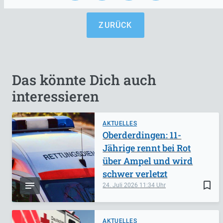
ZURÜCK
Das könnte Dich auch
interessieren
AKTUELLES
Oberderdingen: 11-
Jährige rennt bei Rot
über Ampel und wird
schwer verletzt
bookmark_border
24. Juli 2026
11:34
AKTUELLES