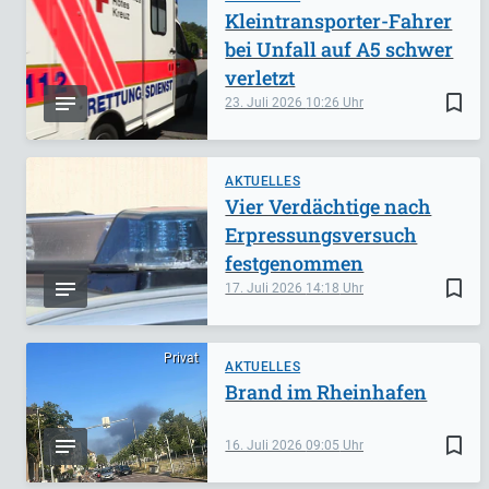
Kleintransporter-Fahrer
bei Unfall auf A5 schwer
verletzt
bookmark_border
23. Juli 2026
10:26
AKTUELLES
Vier Verdächtige nach
Erpressungsversuch
festgenommen
bookmark_border
17. Juli 2026
14:18
Privat
AKTUELLES
Brand im Rheinhafen
bookmark_border
16. Juli 2026
09:05