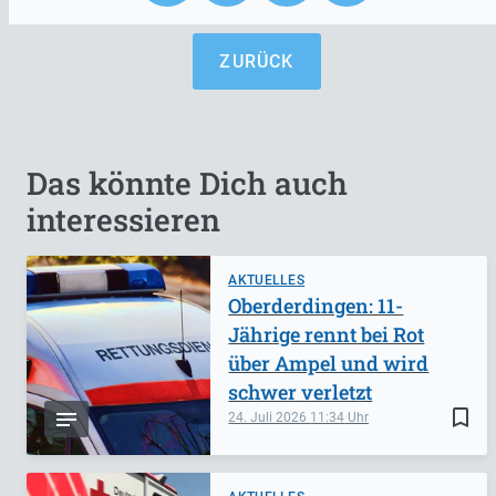
ZURÜCK
Das könnte Dich auch
interessieren
AKTUELLES
Oberderdingen: 11-
Jährige rennt bei Rot
über Ampel und wird
schwer verletzt
bookmark_border
24. Juli 2026
11:34