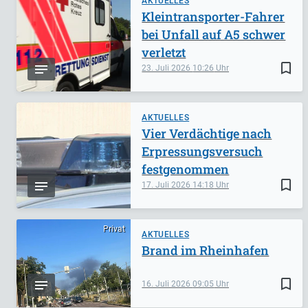
AKTUELLES
Kleintransporter-Fahrer
bei Unfall auf A5 schwer
verletzt
bookmark_border
23. Juli 2026
10:26
AKTUELLES
Vier Verdächtige nach
Erpressungsversuch
festgenommen
bookmark_border
17. Juli 2026
14:18
Privat
AKTUELLES
Brand im Rheinhafen
bookmark_border
16. Juli 2026
09:05