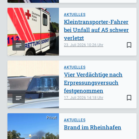
AKTUELLES
Kleintransporter-Fahrer
bei Unfall auf A5 schwer
verletzt
bookmark_border
23. Juli 2026
10:26
AKTUELLES
Vier Verdächtige nach
Erpressungsversuch
festgenommen
bookmark_border
17. Juli 2026
14:18
Privat
AKTUELLES
Brand im Rheinhafen