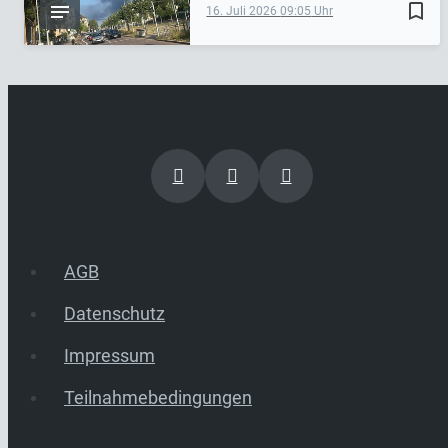
bookmark_border
16. Juli 2026
09:05
AGB
Datenschutz
Impressum
Teilnahmebedingungen