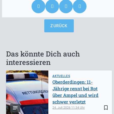
ZURÜCK
Das könnte Dich auch
interessieren
AKTUELLES
Oberderdingen: 11-
Jährige rennt bei Rot
über Ampel und wird
schwer verletzt
bookmark_border
24. Juli 2026
11:34