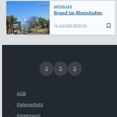
Privat
AKTUELLES
Brand im Rheinhafen
bookmark_border
16. Juli 2026
09:05
AGB
Datenschutz
Impressum