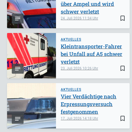
über Ampel und wird
schwer verletzt
bookmark_border
24. Juli 2026
11:34
AKTUELLES
Kleintransporter-Fahrer
bei Unfall auf A5 schwer
verletzt
bookmark_border
23. Juli 2026
10:26
AKTUELLES
Vier Verdächtige nach
Erpressungsversuch
festgenommen
bookmark_border
17. Juli 2026
14:18